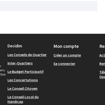
Decidim
Mon compte
Re
Les Conseils de Quartier
Créer un compte
Act
Inter-Quartiers
Se connecter
Re
e.
ers.
Le Budget Participatif
Tél
tion
Op
Les Concertations
Le Conseil Citoyen
Le Conseil Local du
Handicap