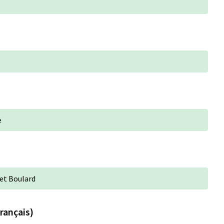
e
et Boulard
rançais)