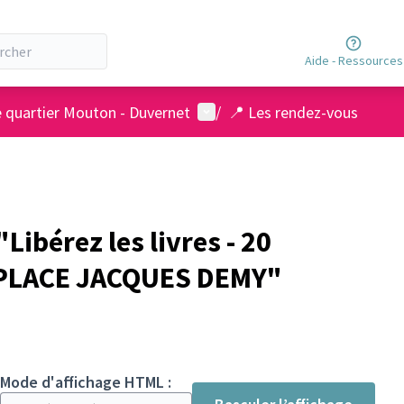
Aide - Ressources
Menu utilisateur
e quartier Mouton - Duvernet
/
📍 Les rendez-vous
ibérez les livres - 20
 PLACE JACQUES DEMY"
Mode d'affichage HTML :