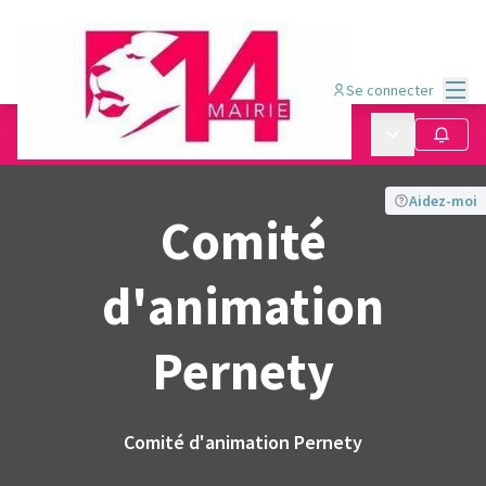
Menu
Se connecter
Conseil de quartier Pernety
/
Menu principa
Suivre
Comité d&#39;animation Pernety
Aidez-moi
Comité
d'animation
Pernety
Comité d'animation Pernety