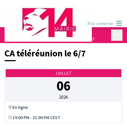
Menu
Se connecter
Comité d&#39;animation Pernety
/
Menu p
Réunions du Comité d&#39;Animation Pernety
CA téléréunion le 6/7
JUILLET
06
2026
En ligne
19:00 PM
-
21:00 PM CEST