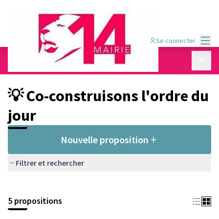
Menu
Se connecter
Conseil de quartier Montsouris - Dareau
/
Menu p
💡 Co-construisons l&#39;ordre du jour
💡 Co-construisons l'ordre du
jour
Nouvelle proposition
Filtrer et rechercher
5 propositions