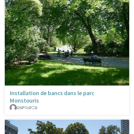
Installation de bancs dans le parc
Monstouris
OSP
0
0