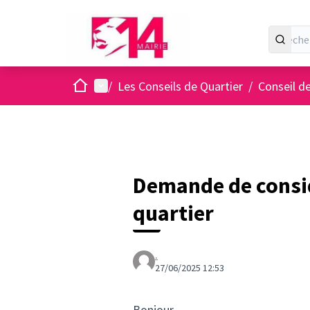
Accueil
Menu principal
/
Les Conseils de Quartier
/
Conseil d
Demande de consid
quartier
.
27/06/2025 12:53
Bonjour,