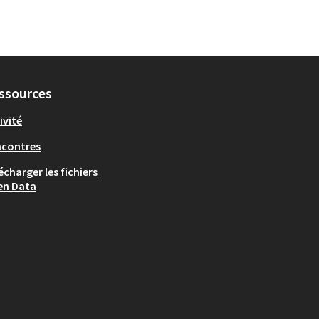
ssources
ivité
ncontres
écharger les fichiers
en Data