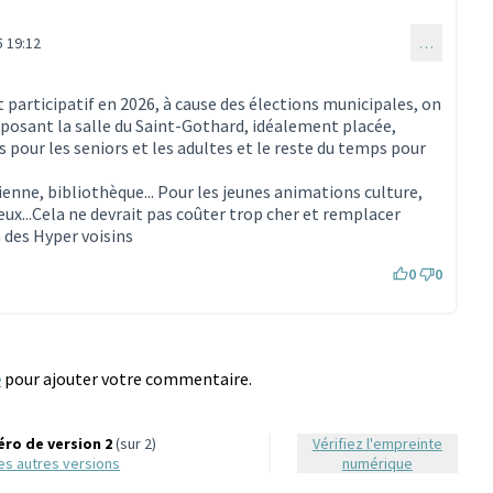
 19:12
…
mmentaire 197)
 participatif en 2026, à cause des élections municipales, on
oposant la salle du Saint-Gothard, idéalement placée,
 pour les seniors et les adultes et le reste du temps pour
ncienne, bibliothèque... Pour les jeunes animations culture,
jeux...Cela ne devrait pas coûter trop cher et remplacer
des Hyper voisins
0
0
e
pour ajouter votre commentaire.
ro de version 2
(sur 2)
Vérifiez l'empreinte
 les autres versions
numérique