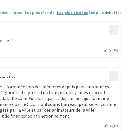
 mieux notés
Les plus récents
Les plus anciens
Les plus débattus
8
…
oisins?
0
0
025 08:06
…
té formulée lors des plénières depuis plusieurs années
 glacière il n’y a ni structure pour les jeunes ni pour les
a salle saint Gothard qui est deja un lieu que la mairie
financés par le CDQ montsouris Darreau, peut servir comme
ré par la ville et par des animateurs de la ville.
tait de financer son fonctionnement
0
0