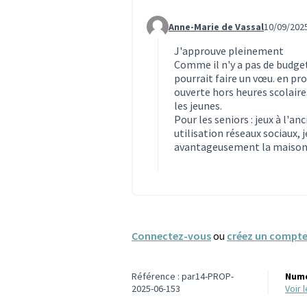
Anne-Marie de Vassal
10/09/2025
Commentaire 198 (réponse au co
J'approuve pleinement
Comme il n'y a pas de budget
pourrait faire un vœu. en pr
ouverte hors heures scolaires
les jeunes.
Pour les seniors : jeux à l'a
utilisation réseaux sociaux, 
avantageusement la maison 
Connectez-vous
ou
créez un compt
Référence : par14-PROP-
Numé
2025-06-153
voir