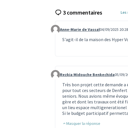
3 commentaires
Les
Anne-Marie de Vassal
04/09/2025 20:2
Commentaire 196
S'agit-il de la maison des Hyper V
Rezkia Midouche Benkechida
05/09/2
Commentaire 197
Très bon projet cette demande a é
pour tout ces secteurs de Denfert à
seniors. Nous avions même évoqué l
gère et dont les travaux ont été 
un lieu espace multigenerationel gé
Si le budget participatif permet
Masquer la réponse