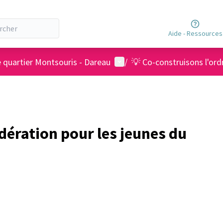
Aide - Ressources
Menu utilisateur
e quartier Montsouris - Dareau
/
💡 Co-construisons l'ord
ération pour les jeunes du