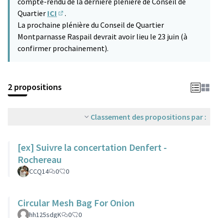
compte-rendu de la dernière plénière de Conseil de
Quartier
ICI
.
(S'ouvre dans un nouvel onglet)
La prochaine plénière du Conseil de Quartier
Montparnasse Raspail devrait avoir lieu le 23 juin (à
confirmer prochainement).
2 propositions
Classement des propositions par :
[ex] Suivre la concertation Denfert -
Rochereau
CCQ14
0
0
Circular Mesh Bag For Onion
hh125sdgK
0
0