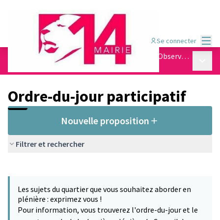
Menu
Se connecter
Conseil de quartier Montparnasse - Raspail - Observatoire
Menu p
/
Ordre-du-jour participatif
Ordre-du-jour participatif
Nouvelle proposition
Filtrer et rechercher
Passer la carte
Leaflet
|
©
OpenStreetMap
contributors
L'élément suivant est une carte qui présente les éléments de cet
+
Les sujets du quartier que vous souhaitez aborder en
−
plénière : exprimez vous !
Pour information, vous trouverez l'ordre-du-jour et le