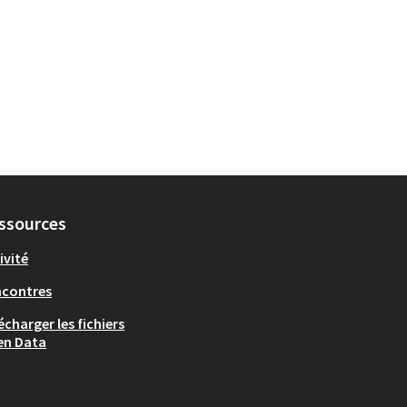
ssources
ivité
ncontres
écharger les fichiers
en Data