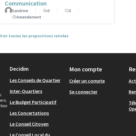
Communication
Sandrine
0
0
Amendement
Voir toutes les propositions retirées
Decidim
Mon compte
Re
Les Conseils de Quartier
Créer un compte
Act
Inter-Quartiers
Se connecter
Re
e.
ers.
Le Budget Participatif
Tél
tion
Op
Les Concertations
Le Conseil Citoyen
Le Conseil Local du