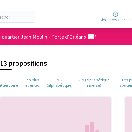
Aide - Ressources
Menu utilisateur
 quartier Jean Moulin - Porte d'Orléans
/
13 propositions
Les plus
A-Z
Z-A (alphabétique
Les p
Aléatoire
récentes
(alphabétique)
inverse)
soute