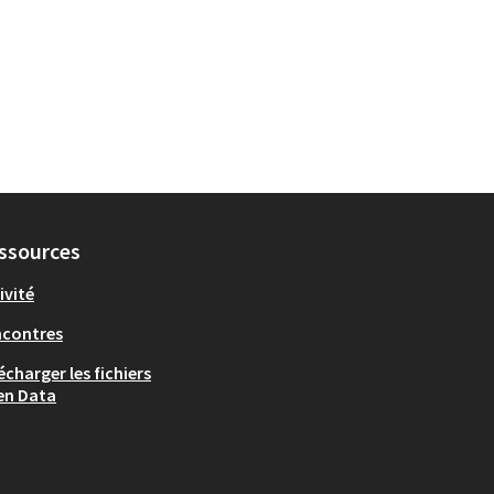
ssources
ivité
ncontres
écharger les fichiers
en Data