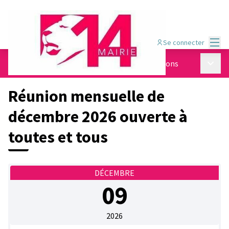
Menu
Se connecter
Menu p
Le Conseil Local du Handicap
/
Infos des réunions
Réunion mensuelle de
décembre 2026 ouverte à
toutes et tous
DÉCEMBRE
09
2026