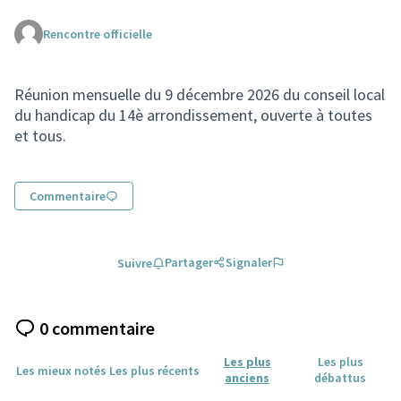
Rencontre officielle
(Lien externe)
Réunion mensuelle du 9 décembre 2026 du conseil local
du handicap du 14è arrondissement, ouverte à toutes
et tous.
Commentaire
Partager
Signaler
Suivre
0 commentaire
Les plus
Les plus
Les mieux notés
Les plus récents
anciens
débattus