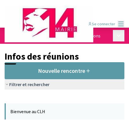
Menu
Se connecter
Menu p
Le Conseil Local du Handicap
/
Infos des réunions
Infos des réunions
Nouvelle rencontre
Filtrer et rechercher
Passer la carte
Leaflet
|
©
OpenStreetMap
contributors
L'élément suivant est une carte qui présente les éléments de cet
+
Bienvenue au CLH
−