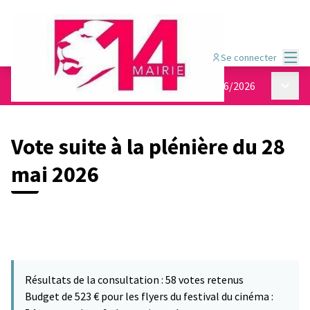
Menu
Se connecter
Menu p
Conseil de quartier Pernety
/
Vote 29/5 au 12/6/2026
Vote suite à la plénière du 28
mai 2026
Résultats de la consultation : 58 votes retenus
Budget de 523 € pour les flyers du festival du cinéma :