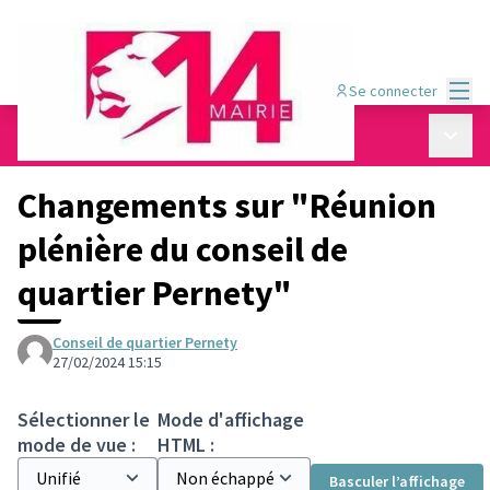
Menu
Se connecter
Conseil de quartier Pernety
/
Menu p
📍 Les rendez-vous de Pernety
Changements sur "Réunion
plénière du conseil de
quartier Pernety"
Conseil de quartier Pernety
27/02/2024 15:15
Sélectionner le
Mode d'affichage
mode de vue :
HTML :
Basculer l’affichage