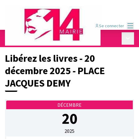
Menu
Se connecter
Conseil de quartier Mouton - Duvernet
/
Menu p
📍 Les rendez-vous
Libérez les livres - 20
décembre 2025 - PLACE
JACQUES DEMY
DÉCEMBRE
20
2025