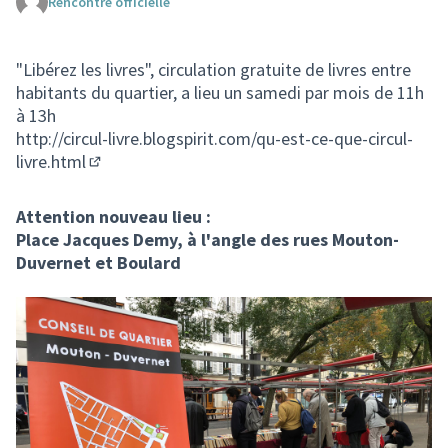
Rencontre officielle
(Lien externe)
"Libérez les livres", circulation gratuite de livres entre
habitants du quartier, a lieu un samedi par mois de 11h
à 13h
http://circul-livre.blogspirit.com/qu-est-ce-que-circul-
livre.html
(S'ouvre dans un nouvel onglet)
Attention nouveau lieu :
Place Jacques Demy, à l'angle des rues Mouton-
Duvernet et Boulard