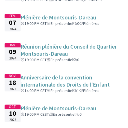
FÉV.
Plénière de Montsouris-Dareau
07
19:00 PM CET
En présentiel
0
Plénières
2024
JAN.
Réunion plénière du Conseil de Quartier
09
Montsouris-Dareau
2024
19:00 PM CET
En présentiel
0
NOV.
Anniversaire de la convention
18
internationale des Droits de l'Enfant
2023
14:00 PM CET
En présentiel
1
Plénières
OCT.
Plénière de Montsouris-Dareau
10
19:00 PM CEST
En présentiel
0
2023