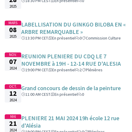
18:30 PM CEST
En présentiel
0
2025
MARS
LABELLISATION DU GINKGO BILOBA EN «
08
ARBRE REMARQUABLE »
2025
13:30 PM CET
En présentiel
0
Commission Culture
NOV.
REUNION PLENIERE DU CDQ LE 7
07
NOVEMBRE à 19H - 12-14 RUE D'ALESIA
2024
19:00 PM CET
En présentiel
2
Plénières
OCT.
Grand concours de dessin de la peinture
12
11:00 AM CEST
En présentiel
0
2024
MAI
PLENIERE 21 MAI 2024 19h école 12 rue
21
d'Alésia
2024
19:00 PM CEST
En présentiel
0
Plénières