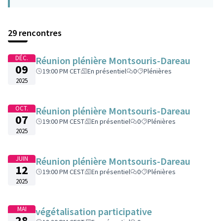
29 rencontres
DÉC.
Réunion plénière Montsouris-Dareau
09
19:00 PM CET
En présentiel
0
Plénières
2025
OCT.
Réunion plénière Montsouris-Dareau
07
19:00 PM CEST
En présentiel
0
Plénières
2025
JUIN
Réunion plénière Montsouris-Dareau
12
19:00 PM CEST
En présentiel
0
Plénières
2025
MAI
végétalisation participative
28