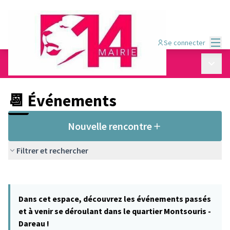
Menu
Se connecter
Conseil de quartier Montsouris - Dareau
/
Menu p
📆 Événements
📆 Événements
Nouvelle rencontre
Filtrer et rechercher
Passer la carte
Leaflet
|
©
OpenStreetMap
contributors
29
L'élément suivant est une carte qui présente les éléments de cet
+
Dans cet espace, découvrez les événements passés
−
et à venir se déroulant dans le quartier Montsouris -
Dareau !