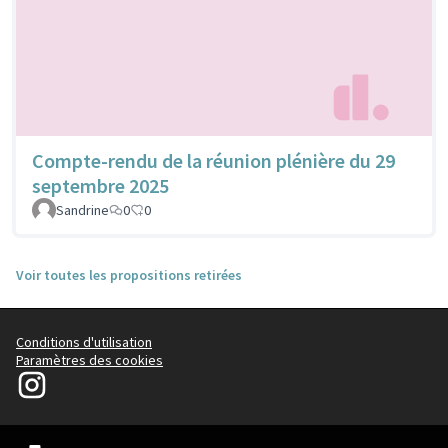
Compte-rendu de la réunion plénière du 29
septembre 2025
Sandrine
0
0
Voir toutes les propositions retirées
Conditions d'utilisation
Paramètres des cookies
Le14participe sur Instagram
(Lien externe)