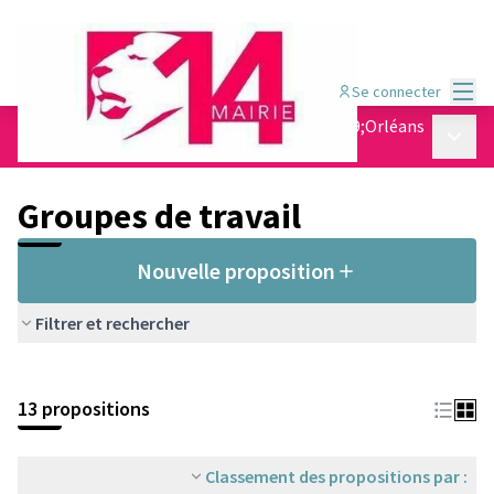
Menu
Se connecter
Conseil de quartier Jean Moulin - Porte d&#39;Orléans
Menu p
/
Groupes de travail
Groupes de travail
Nouvelle proposition
Filtrer et rechercher
13 propositions
Classement des propositions par :