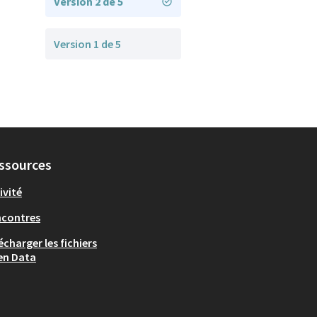
Version 2 de 5
Version 1 de 5
ssources
ivité
ncontres
écharger les fichiers
en Data