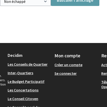
Basculer l’affichage
Decidim
Mon compte
Re
Les Conseils de Quartier
Créer un compte
Act
Inter-Quartiers
Se connecter
Re
e.
ers.
Le Budget Participatif
Tél
tion
Op
Les Concertations
Le Conseil Citoyen