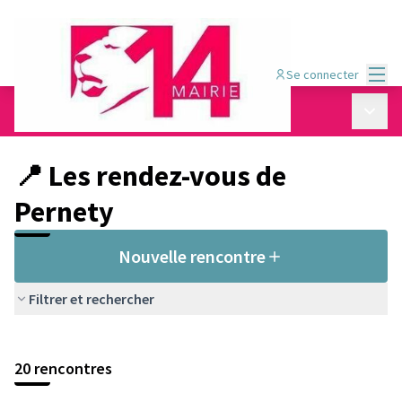
Menu
Se connecter
Conseil de quartier Pernety
/
Menu p
📍 Les rendez-vous de Pernety
📍 Les rendez-vous de
Pernety
Nouvelle rencontre
Filtrer et rechercher
Passer la carte
Leaflet
|
©
OpenStreetMap
contributors
L'élément suivant est une carte qui présente les éléments de cet
+
20 rencontres
−