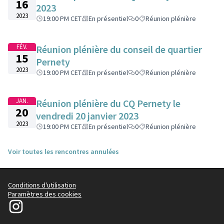
16
2023
2023
19:00 PM CET
En présentiel
0
Réunion plénière
FÉV.
Réunion plénière du conseil de quartier
15
Pernety
2023
19:00 PM CET
En présentiel
0
Réunion plénière
JAN.
Réunion plénière du CQ Pernety le
20
vendredi 20 janvier 2023
2023
19:00 PM CET
En présentiel
0
Réunion plénière
Voir toutes les rencontres annulées
Conditions d'utilisation
Paramètres des cookies
Le14participe sur Instagram
(Lien externe)