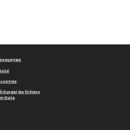
ssources
ivité
ncontres
écharger les fichiers
en Data