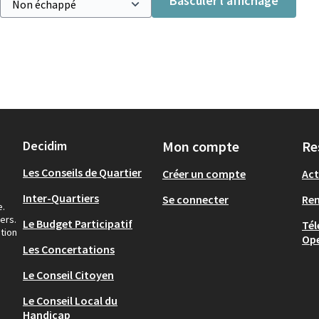
Basculer l’affichage
Decidim
Mon compte
Re
Les Conseils de Quartier
Créer un compte
Act
Inter-Quartiers
Se connecter
Re
e.
ers.
Le Budget Participatif
Tél
tion
Op
Les Concertations
Le Conseil Citoyen
Le Conseil Local du
Handicap