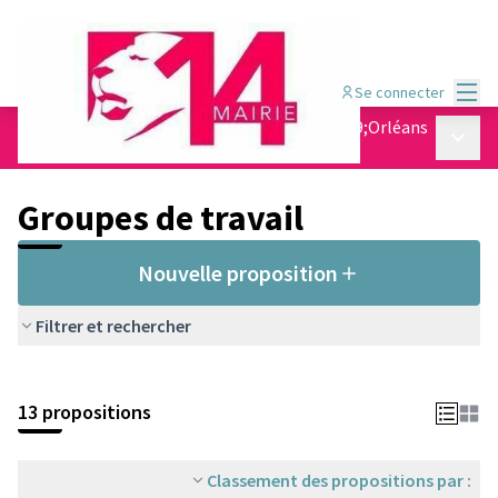
Menu
Se connecter
Conseil de quartier Jean Moulin - Porte d&#39;Orléans
Menu p
/
Groupes de travail
Groupes de travail
Nouvelle proposition
Filtrer et rechercher
13 propositions
Classement des propositions par :