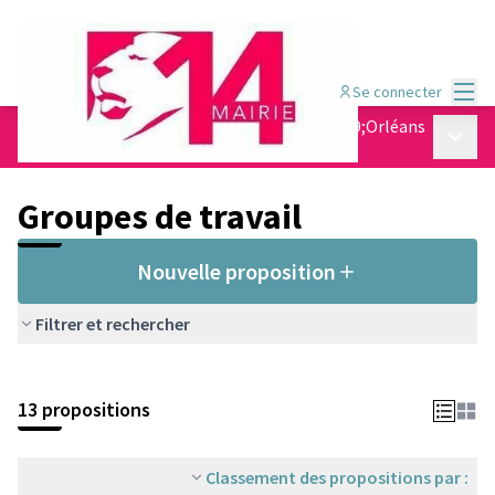
Menu
Se connecter
Conseil de quartier Jean Moulin - Porte d&#39;Orléans
Menu p
/
Groupes de travail
Groupes de travail
Nouvelle proposition
Filtrer et rechercher
13 propositions
Classement des propositions par :