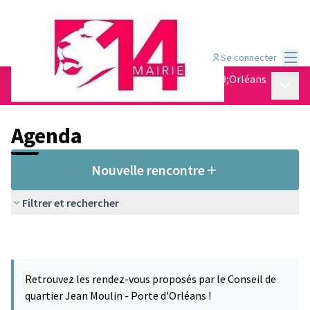
Menu
Se connecter
Conseil de quartier Jean Moulin - Porte d&#39;Orléans
Menu p
/
Agenda
Agenda
Nouvelle rencontre
Filtrer et rechercher
Retrouvez les rendez-vous proposés par le Conseil de
quartier Jean Moulin - Porte d'Orléans !