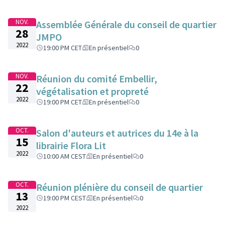
NOV.
Assemblée Générale du conseil de quartier
28
JMPO
2022
19:00 PM CET
En présentiel
0
NOV.
Réunion du comité Embellir,
22
végétalisation et propreté
2022
19:00 PM CET
En présentiel
0
OCT.
Salon d'auteurs et autrices du 14e à la
15
librairie Flora Lit
2022
10:00 AM CEST
En présentiel
0
OCT.
Réunion plénière du conseil de quartier
13
19:00 PM CEST
En présentiel
0
2022