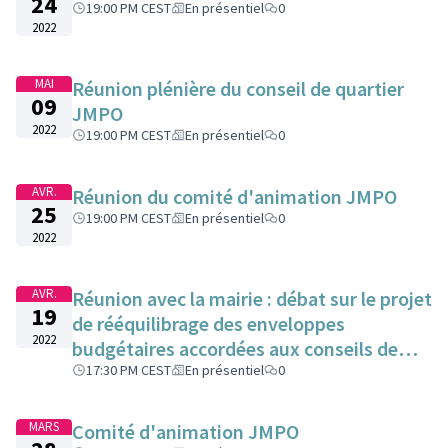
24
19:00 PM CEST
En présentiel
0
2022
MAI
Réunion plénière du conseil de quartier
09
JMPO
2022
19:00 PM CEST
En présentiel
0
AVR.
Réunion du comité d'animation JMPO
25
19:00 PM CEST
En présentiel
0
2022
AVR.
Réunion avec la mairie : débat sur le projet
19
de rééquilibrage des enveloppes
2022
budgétaires accordées aux conseils de
quartier
17:30 PM CEST
En présentiel
0
MARS
Comité d'animation JMPO