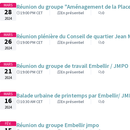
MARS
Réunion du groupe "Aménagement de la Place 
28
19:00 PM CET
En présentiel
0
2024
MARS
Réunion plénière du Conseil de quartier Jean 
26
19:00 PM CET
En présentiel
0
2024
MARS
Réunion du groupe de travail Embellir / JMPO
21
19:00 PM CET
En présentiel
0
2024
MARS
Balade urbaine de printemps par
16
10:30 AM CET
En présentiel
0
2024
FÉV.
Réunion du groupe Embellir jmpo