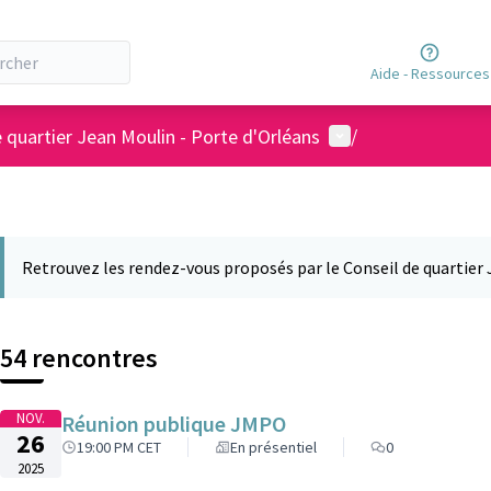
Aide - Ressources
Menu utilisateur
 quartier Jean Moulin - Porte d'Orléans
/
Retrouvez les rendez-vous proposés par le Conseil de quartier 
54 rencontres
NOV.
Réunion publique JMPO
26
19:00 PM CET
En présentiel
0
2025