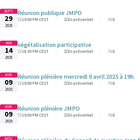
SEPT.
Réunion publique JMPO
29
19:00 PM CEST
En présentiel
0
2025
MAI
végétalisation participative
14
18:30 PM CEST
En présentiel
0
2025
AVR.
Réunion plénière mercredi 9 avril 2025 à 19h.
09
19:00 PM CEST
En présentiel
0
2025
AVR.
Réunion plénière JMPO
09
19:00 PM CEST
En présentiel
0
2025
NOV.