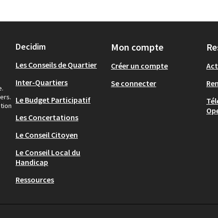
Decidim
Mon compte
Re
Les Conseils de Quartier
Créer un compte
Act
Inter-Quartiers
Se connecter
Re
e.
ers.
Le Budget Participatif
Tél
tion
Op
Les Concertations
Le Conseil Citoyen
Le Conseil Local du
Handicap
Ressources