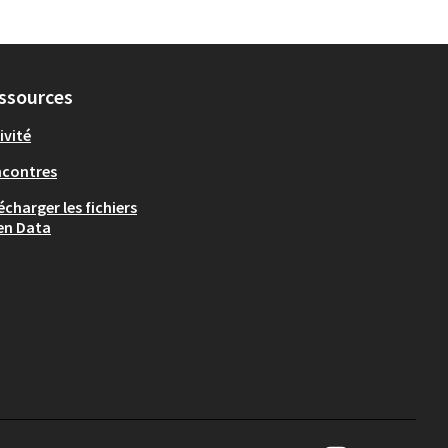
ssources
ivité
ncontres
écharger les fichiers
en Data