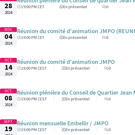
Réunion plénière du Conseil de quartier Jean
28
19:00 PM CET
En présentiel
0
2024
NOV.
Réunion du comité d'animation JMPO (REU
04
19:00 PM CET
En présentiel
0
2024
OCT.
Réunion du comité d'animation JMPO
14
19:00 PM CEST
En présentiel
0
2024
OCT.
Réunion plénière du Conseil de Quartier Jean 
08
19:00 PM CEST
En présentiel
0
2024
SEPT.
Réunion mensuelle Embellir / JMPO
19
19:00 PM CEST
En présentiel
0