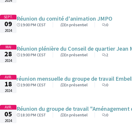
2024
SEPT.
Réunion du comité d'animation JMPO
09
19:00 PM CEST
En présentiel
0
2024
MAI
Réunion plénière du Conseil de quartier Jean 
28
19:00 PM CEST
En présentiel
2
2024
AVR.
réunion mensuelle du groupe de travail Embel
18
19:00 PM CEST
En présentiel
0
2024
AVR.
Réunion du groupe de travail "Aménagement de
05
18:30 PM CEST
En présentiel
0
2024