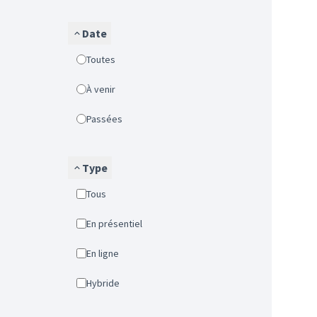
Date
Toutes
À venir
Passées
Type
Tous
En présentiel
En ligne
Hybride