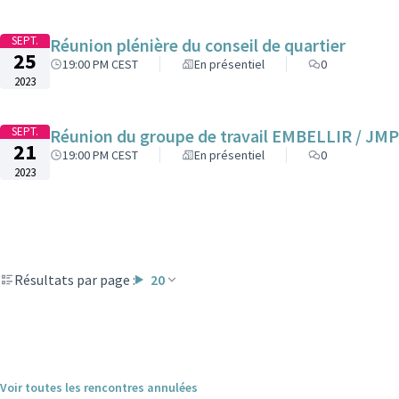
SEPT.
Réunion plénière du conseil de quartier
25
19:00 PM CEST
En présentiel
0
2023
SEPT.
Réunion du groupe de travail EMBELLIR / JM
21
19:00 PM CEST
En présentiel
0
2023
Résultats par page :
20
Voir toutes les rencontres annulées