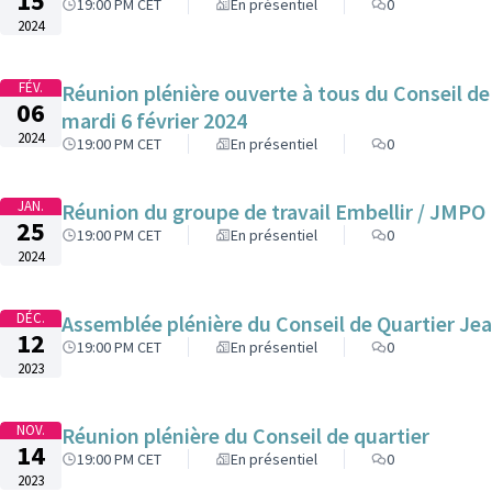
15
19:00 PM CET
En présentiel
0
2024
FÉV.
Réunion plénière ouverte à tous du Conseil de Quartier Jean Moulin - Porte d'Orléans
06
mardi 6 février 2024
2024
19:00 PM CET
En présentiel
0
JAN.
Réunion du groupe de travail Embellir / JMPO
25
19:00 PM CET
En présentiel
0
2024
DÉC.
Assemblée plénière du Conseil de Quartier Je
12
19:00 PM CET
En présentiel
0
2023
NOV.
Réunion plénière du Conseil de quartier
14
19:00 PM CET
En présentiel
0
2023