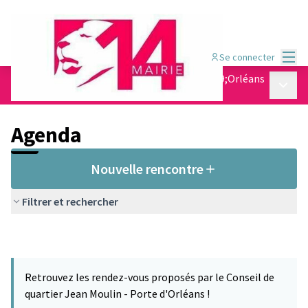
Menu
Se connecter
Conseil de quartier Jean Moulin - Porte d&#39;Orléans
Menu p
/
Agenda
Agenda
Nouvelle rencontre
Filtrer et rechercher
Retrouvez les rendez-vous proposés par le Conseil de
quartier Jean Moulin - Porte d'Orléans !